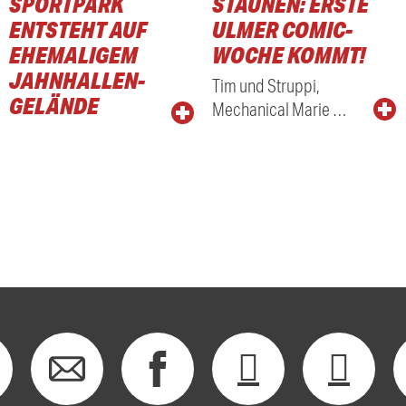
SPORTPARK
STAUNEN: ERSTE
ENTSTEHT AUF
ULMER COMIC-
EHEMALIGEM
WOCHE KOMMT!
JAHNHALLEN-
Tim und Struppi,
GELÄNDE
Mechanical Marie …