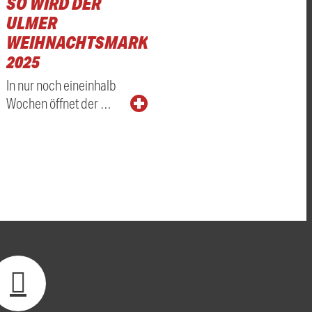
SO WIRD DER
ULMER
WEIHNACHTSMARKT
2025
In nur noch eineinhalb
Wochen öffnet der …