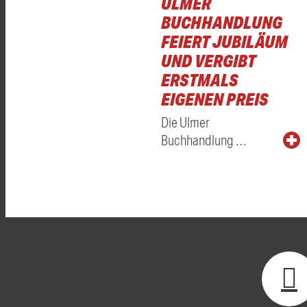
ULMER
BUCHHANDLUNG
FEIERT JUBILÄUM
UND VERGIBT
ERSTMALS
EIGENEN PREIS
Die Ulmer
Buchhandlung …