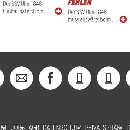
FEHLEN
Der SSV Ulm 1846
Fußball hat sich die …
Der SSV Ulm 1846
muss auswärts beim …
AKT
JOBS
AGB
DATENSCHUTZ
PRIVATSPHÄRE