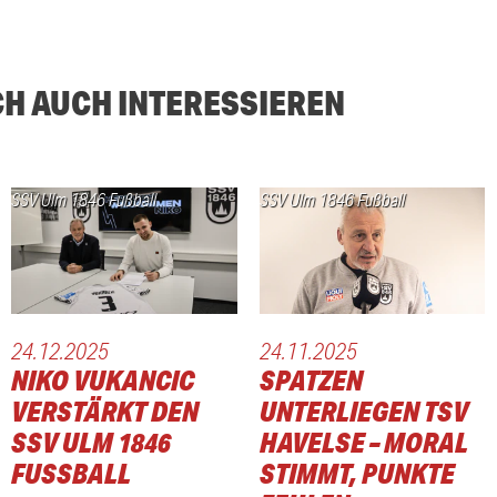
CH AUCH INTERESSIEREN
SSV Ulm 1846 Fußball
SSV Ulm 1846 Fußball
24.12.2025
24.11.2025
NIKO VUKANCIC
SPATZEN
VERSTÄRKT DEN
UNTERLIEGEN TSV
SSV ULM 1846
HAVELSE – MORAL
FUSSBALL
STIMMT, PUNKTE