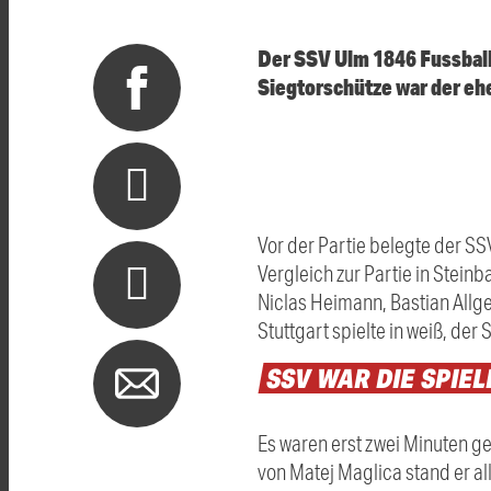
Der SSV Ulm 1846 Fussball 
Siegtorschütze war der eh
Vor der Partie belegte der SSV
Vergleich zur Partie in Stei
Niclas Heimann, Bastian Allgei
Stuttgart spielte in weiß, der 
SSV
WAR
DIE
SPIE
Es waren erst zwei Minuten ge
von Matej Maglica stand er al