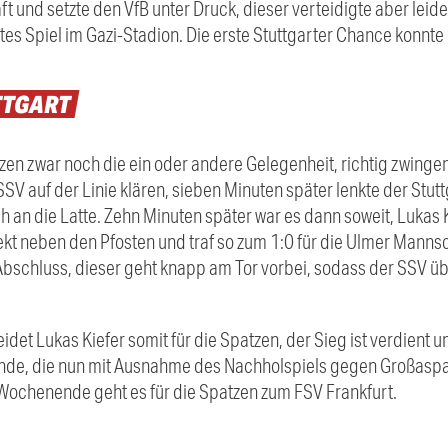
und setzte den VfB unter Druck, dieser verteidigte aber leide
es Spiel im Gazi-Stadion. Die erste Stuttgarter Chance konnte 
TTGART
zen zwar noch die ein oder andere Gelegenheit, richtig zwinge
SSV auf der Linie klären, sieben Minuten später lenkte der Stu
an die Latte. Zehn Minuten später war es dann soweit, Lukas 
ekt neben den Pfosten und traf so zum 1:0 für die Ulmer Manns
bschluss, dieser geht knapp am Tor vorbei, sodass der SSV übe
et Lukas Kiefer somit für die Spatzen, der Sieg ist verdient un
runde, die nun mit Ausnahme des Nachholspiels gegen Großaspa
ochenende geht es für die Spatzen zum FSV Frankfurt.