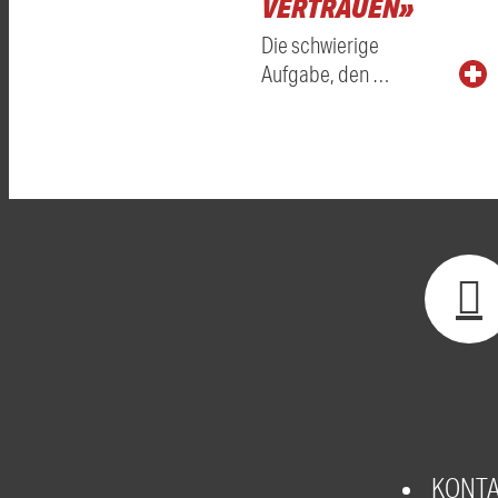
VERTRAUEN»
Die schwierige
Aufgabe, den …
KONT