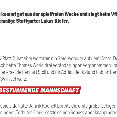
kommt gut aus der spielfreien Woche und siegt beim VfB 
emalige Stuttgarter Lukas Kiefer.
 Platz 2, hat aber weiterhin ein Spiel weniger auf dem Konto. Der 
nbach hatte Thomas Wörle drei Veränderungen vorgenommen: Im 
er ersetzte Lennart Stoll und für Adrian Beck stand Fabian Benk
SSV in schwarz.
LBESTIMMENDE
MANNSCHAFT
spielt, da hatte Jannik Rochelt bereits die erste große Gelege
leine vor Torhüter Glaus, setzte seinen Schuss aber knapp nebe