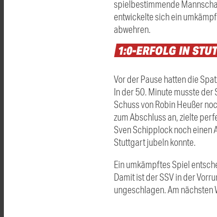
spielbestimmende Mannschaft 
entwickelte sich ein umkämpft
abwehren.
1:0-ERFOLG
IN
STU
Vor der Pause hatten die Spat
In der 50. Minute musste der 
Schuss von Robin Heußer noch 
zum Abschluss an, zielte perf
Sven Schipplock noch einen A
Stuttgart jubeln konnte.
Ein umkämpftes Spiel entscheid
Damit ist der SSV in der Vor
ungeschlagen. Am nächsten W