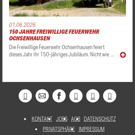
01.06.2026
150 JAHRE FREIWILLIGE FEUERWEHR
OCHSENHAUSEN
Die Freiwillige Feuerwehr Ochsenhausen feiert
dieses Jahr ihr 150-jähriges Jubiläum. Nicht wie …
KONTAKT
JOBS
AGB
DATENSCHUTZ
PRIVATSPHÄRE
IMPRESSUM