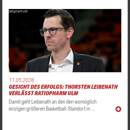
ratiopharm ulm
11.05.2026
GESICHT DES ERFOLGS: THORSTEN LEIBENATH
VERLÄSST RATIOPHARM ULM
Damit geht Leibenath an den den womöglich
einzigen größeren Basketball-Standort in …