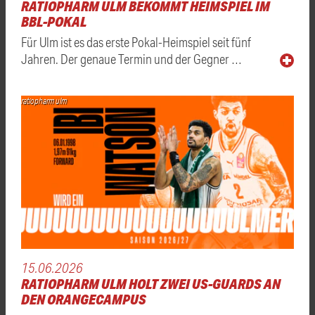
RATIOPHARM ULM BEKOMMT HEIMSPIEL IM
BBL-POKAL
Für Ulm ist es das erste Pokal-Heimspiel seit fünf
Jahren. Der genaue Termin und der Gegner …
ratiopharm ulm
15.06.2026
RATIOPHARM ULM HOLT ZWEI US-GUARDS AN
DEN ORANGECAMPUS