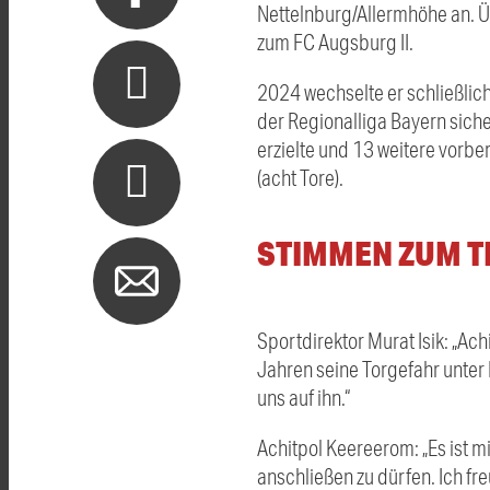
Nettelnburg/Allermhöhe an. Ü
zum FC Augsburg II.
2024 wechselte er schließlic
der Regionalliga Bayern siche
erzielte und 13 weitere vorb
(acht Tore).
STIMMEN ZUM 
Sportdirektor Murat Isik: „Ac
Jahren seine Torgefahr unter 
uns auf ihn.“
Achitpol Keereerom: „Es ist 
anschließen zu dürfen. Ich f