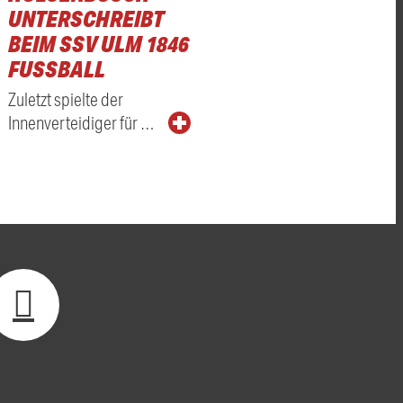
UNTERSCHREIBT
BEIM SSV ULM 1846
FUSSBALL
Zuletzt spielte der
Innenverteidiger für …