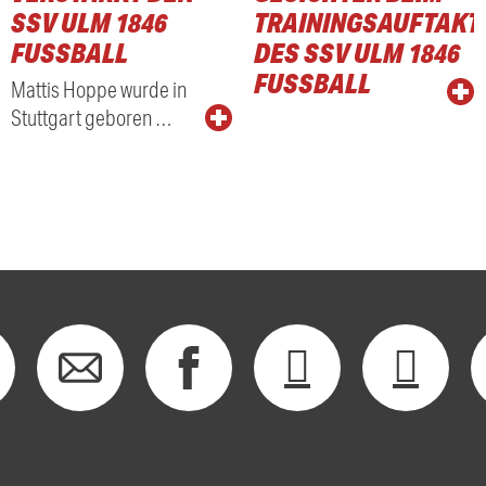
SSV ULM 1846
TRAININGSAUFTAKT
FUSSBALL
DES SSV ULM 1846
FUSSBALL
Mattis Hoppe wurde in
Stuttgart geboren …