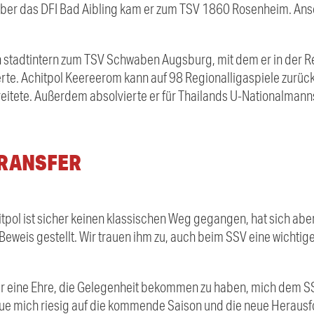
ber das DFI Bad Aibling kam er zum TSV 1860 Rosenheim. Ansc
h stadtintern zum TSV Schwaben Augsburg, mit dem er in der Re
rte. Achitpol Keereerom kann auf 98 Regionalligaspiele zurück
ereitete. Außerdem absolvierte er für Thailands U-Nationalman
TRANSFER
hitpol ist sicher keinen klassischen Weg gegangen, hat sich abe
Beweis gestellt. Wir trauen ihm zu, auch beim SSV eine wichtige
mir eine Ehre, die Gelegenheit bekommen zu haben, mich dem S
reue mich riesig auf die kommende Saison und die neue Herausf