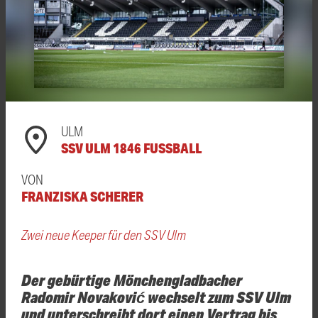
ULM
SSV ULM 1846 FUSSBALL
VON
FRANZISKA SCHERER
Zwei neue Keeper für den SSV Ulm
Der gebürtige Mönchengladbacher
Radomir Novaković wechselt zum SSV Ulm
und unterschreibt dort einen Vertrag bis