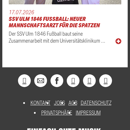
17.07.2026
SSV ULM 1846 FUSSBALL: NEUER M
ANNSCHAFTSARZT FÜR DIE SPATZEN
Der SSV Ulm 1846 Fußball baut seine
Zusammenarbeit mit dem Universitätsklinikum …
KONTAKT
JOBS
AGB
DATENSCHUTZ
PRIVATSPHÄRE
IMPRESSUM