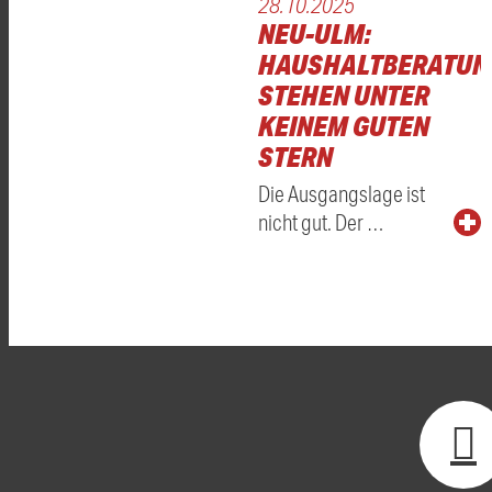
28.10.2025
NEU-ULM:
HAUSHALTBERATUN
STEHEN UNTER
KEINEM GUTEN
STERN
Die Ausgangslage ist
nicht gut. Der …