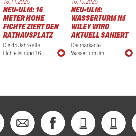
18.11.2025
16.10.2025
NEU-ULM: 16
NEU-ULM:
GEN
METER HOHE
WASSERTURM IM
FICHTE ZIERT DEN
WILEY WIRD
RATHAUSPLATZ
AKTUELL SANIERT
Die 45 Jahre alte
Der markante
Fichte ist rund 16 …
Wasserturm im …