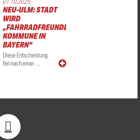
01.10.2025
NEU-ULM: STADT
WIRD
„FAHRRADFREUNDLICHE
KOMMUNE IN
BAYERN“
Diese Entscheidung
fiel nach einer …