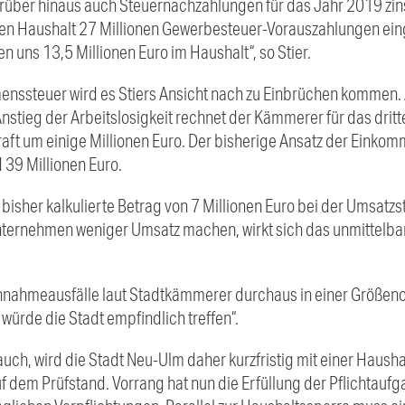
rüber hinaus auch Steuernachzahlungen für das Jahr 2019 zins
den Haushalt 27 Millionen Gewerbesteuer-Vorauszahlungen ein
n uns 13,5 Millionen Euro im Haushalt“, so Stier.
nssteuer wird es Stiers Ansicht nach zu Einbrüchen kommen. 
stieg der Arbeitslosigkeit rechnet der Kämmerer für das dritt
ft um einige Millionen Euro. Der bisherige Ansatz der Einko
d 39 Millionen Euro.
bisher kalkulierte Betrag von 7 Millionen Euro bei der Umsatzs
ernehmen weniger Umsatz machen, wirkt sich das unmittelbar 
innahmeausfälle laut Stadtkämmerer durchaus in einer Größen
würde die Stadt empfindlich treffen“.
h, wird die Stadt Neu-Ulm daher kurzfristig mit einer Haushal
 dem Prüfstand. Vorrang hat nun die Erfüllung der Pflichtaufg