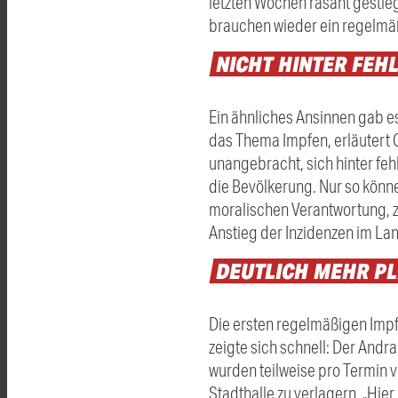
letzten Wochen rasant gestieg
brauchen wieder ein regelmäß
NICHT
HINTER
FEH
Ein ähnliches Ansinnen gab es
das Thema Impfen, erläutert O
unangebracht, sich hinter fe
die Bevölkerung. Nur so könne 
moralischen Verantwortung, zu
Anstieg der Inzidenzen im Lan
DEUTLICH
MEHR
PL
Die ersten regelmäßigen Impf
zeigte sich schnell: Der And
wurden teilweise pro Termin 
Stadthalle zu verlagern. „Hie