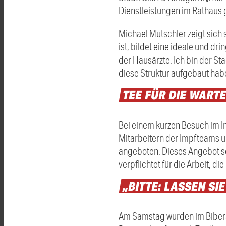
Dienstleistungen im Rathaus ge
Michael Mutschler zeigt sich 
ist, bildet eine ideale und 
der Hausärzte. Ich bin der St
diese Struktur aufgebaut hab
TEE
FÜR
DIE
WART
Bei einem kurzen Besuch im I
Mitarbeitern der Impfteams u
angeboten. Dieses Angebot so
verpflichtet für die Arbeit, d
„BITTE:
LASSEN
SI
Am Samstag wurden im Biber