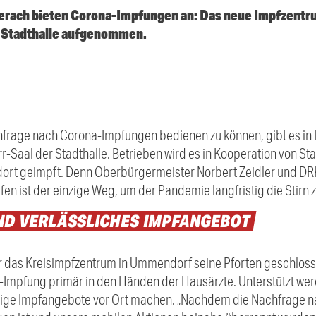
erach bieten Corona-Impfungen an: Das neue Impfzentrum
r Stadthalle aufgenommen.
frage nach Corona-Impfungen bedienen zu können, gibt es in B
-Saal der Stadthalle. Betrieben wird es in Kooperation von S
dort geimpft. Denn Oberbürgermeister Norbert Zeidler und DR
fen ist der einzige Weg, um der Pandemie langfristig die Stirn z
ND
VERLÄSSLICHES
IMPFANGEBOT
as Kreisimpfzentrum in Ummendorf seine Pforten geschlossen
-Impfung primär in den Händen der Hausärzte. Unterstützt wer
lige Impfangebote vor Ort machen. „Nachdem die Nachfrage 