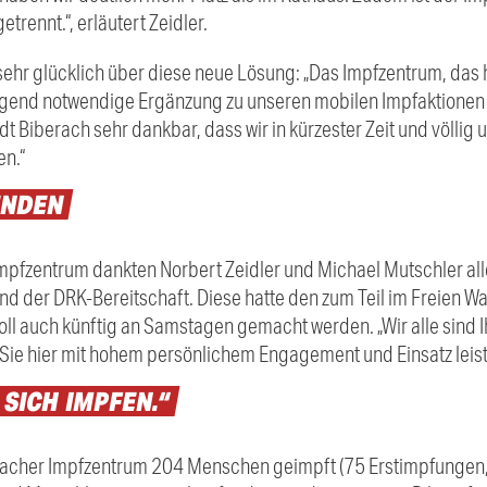
trennt.“, erläutert Zeidler.
sehr glücklich über diese neue Lösung: „Das Impfzentrum, das 
dringend notwendige Ergänzung zu unseren mobilen Impfaktione
adt Biberach sehr dankbar, dass wir in kürzester Zeit und völl
en.“
ENDEN
mpfzentrum dankten Norbert Zeidler und Michael Mutschler all
nd der DRK-Bereitschaft. Diese hatte den zum Teil im Freien 
ll auch künftig an Samstagen gemacht werden. „Wir alle sind
ie Sie hier mit hohem persönlichem Engagement und Einsatz leist
E
SICH
IMPFEN.“
acher Impfzentrum 204 Menschen geimpft (75 Erstimpfungen,