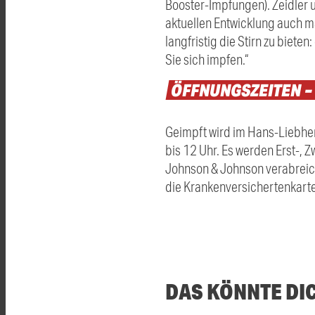
Booster-Impfungen). Zeidler u
aktuellen Entwicklung auch m
langfristig die Stirn zu biet
Sie sich impfen.“
ÖFFNUNGSZEITEN
–
Geimpft wird im Hans-Liebher
bis 12 Uhr. Es werden Erst-,
Johnson & Johnson verabreich
die Krankenversichertenkart
DAS KÖNNTE DI