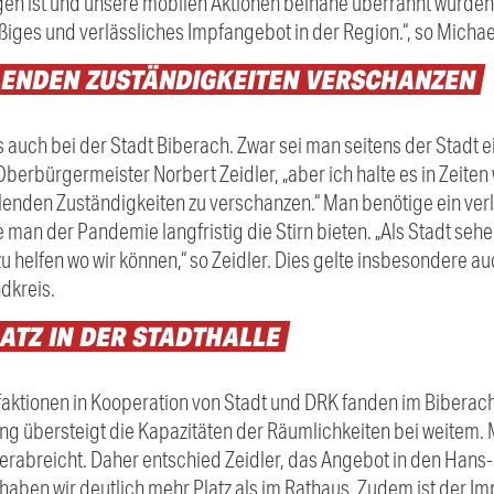
en ist und unsere mobilen Aktionen beinahe überrannt wurden, w
iges und verlässliches Impfangebot in der Region.“, so Michae
LENDEN
ZUSTÄNDIGKEITEN
VERSCHANZEN
 auch bei der Stadt Biberach. Zwar sei man seitens der Stadt ei
berbürgermeister Norbert Zeidler, „aber ich halte es in Zeiten 
hlenden Zuständigkeiten zu verschanzen.“ Man benötige ein ver
man der Pandemie langfristig die Stirn bieten. „Als Stadt sehen
 helfen wo wir können,“ so Zeidler. Dies gelte insbesondere au
dkreis.
ATZ
IN
DER
STADTHALLE
aktionen in Kooperation von Stadt und DRK fanden im Biberache
rang übersteigt die Kapazitäten der Räumlichkeiten bei weitem
verabreicht. Daher entschied Zeidler, das Angebot in den Hans
r haben wir deutlich mehr Platz als im Rathaus. Zudem ist der I