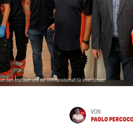
nken dem Impfteam und der DRK-Bereitschaft für ihren Einsatz.
VON
PAOLO PERCOC