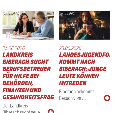
Symbolbild
Symbolbild
25.06.2026
23.06.2026
LANDKREIS
LANDESJUGENDFO
BIBERACH SUCHT
KOMMT NACH
ER
BERUFSBETREUER
BIBERACH: JUNGE
FÜR HILFE BEI
LEUTE KÖNNEN
BEHÖRDEN,
MITREDEN
FINANZEN UND
Biberach bekommt
GESUNDHEITSFRAGEN
Besuch vom …
Der Landkreis
Biberach sucht neue …