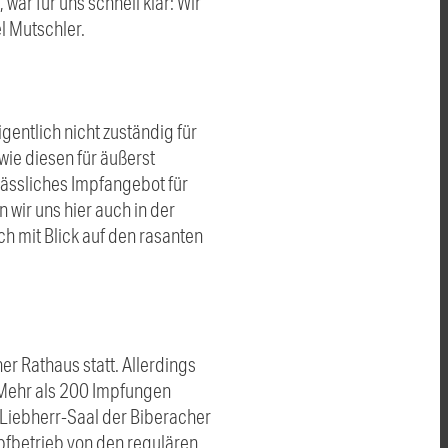
ar für uns schnell klar: Wir
l Mutschler.
gentlich nicht zuständig für
wie diesen für äußerst
lässliches Impfangebot für
 wir uns hier auch in der
ch mit Blick auf den rasanten
r Rathaus statt. Allerdings
. Mehr als 200 Impfungen
-Liebherr-Saal der Biberacher
mpfbetrieb von den regulären