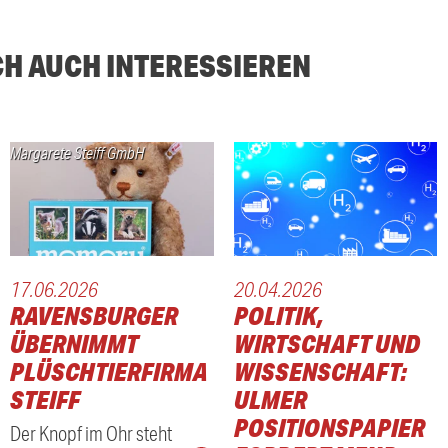
CH AUCH INTERESSIEREN
Margarete Steiff GmbH
17.06.2026
20.04.2026
RAVENSBURGER
POLITIK,
GE
ÜBERNIMMT
WIRTSCHAFT UND
PLÜSCHTIERFIRMA
WISSENSCHAFT:
STEIFF
ULMER
N
POSITIONSPAPIER
Der Knopf im Ohr steht