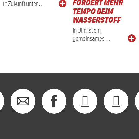
FORDERT MEHR
in Zukunft unter …
TEMPO BEIM
WASSERSTOFF
In Ulm ist ein
gemeinsames …