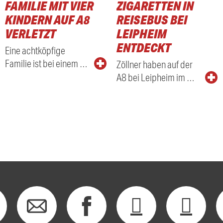
FAMILIE MIT VIER
ZIGARETTEN IN
KINDERN AUF A8
REISEBUS BEI
VERLETZT
LEIPHEIM
ENTDECKT
Eine achtköpfige
Familie ist bei einem …
Zöllner haben auf der
A8 bei Leipheim im …