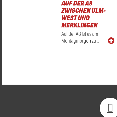
AUF DER A8
ZWISCHEN ULM-
WEST UND
MERKLINGEN
Auf der A8 ist es am
Montagmorgen zu …