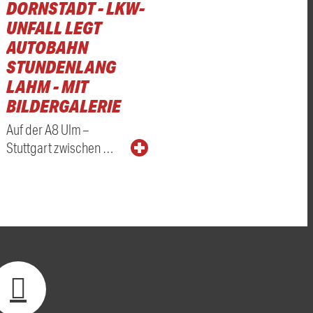
DORNSTADT - LKW-
UNFALL LEGT
AUTOBAHN
STUNDENLANG
LAHM - MIT
BILDERGALERIE
Auf der A8 Ulm –
Stuttgart zwischen …