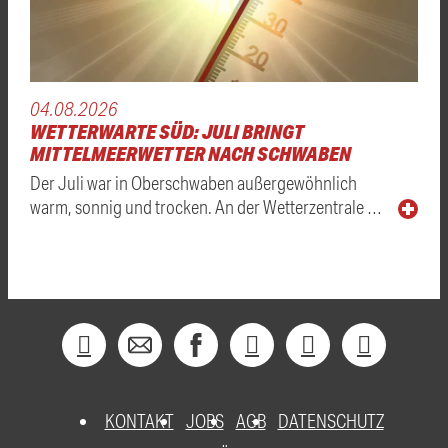
04.08.2026
WETTERWARTE SÜD: JULI BRINGT
MITTELMEERWETTER NACH SCHWABEN
Der Juli war in Oberschwaben außergewöhnlich
warm, sonnig und trocken. An der Wetterzentrale …
KONTAKT
JOBS
AGB
DATENSCHUTZ