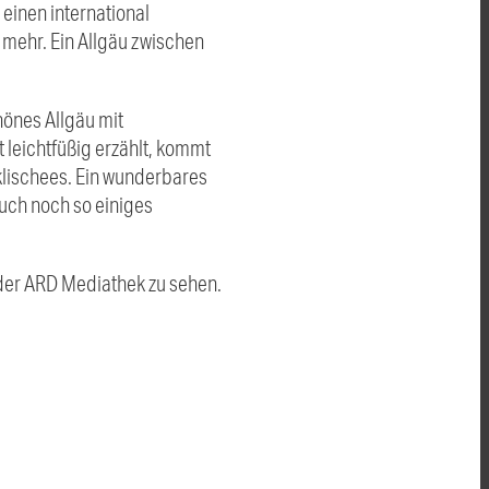
 einen international
mehr. Ein Allgäu zwischen
hönes Allgäu mit
 leichtfüßig erzählt, kommt
klischees. Ein wunderbares
uch noch so einiges
in der ARD Mediathek zu sehen.