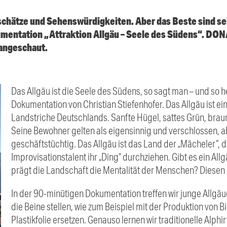
urschätze und Sehenswürdigkeiten. Aber das Beste sind 
kumentation „Attraktion Allgäu – Seele des Südens“. DO
 angeschaut.
Das Allgäu ist die Seele des Südens, so sagt man – und so h
Dokumentation von Christian Stiefenhofer. Das Allgäu ist ei
Landstriche Deutschlands. Sanfte Hügel, sattes Grün, brau
Seine Bewohner gelten als eigensinnig und verschlossen, ab
geschäftstüchtig. Das Allgäu ist das Land der „Mächeler“, 
Improvisationstalent ihr „Ding“ durchziehen. Gibt es ein Al
prägt die Landschaft die Mentalität der Menschen? Diesen 
In der 90-minütigen Dokumentation treffen wir junge Allgäue
die Beine stellen, wie zum Beispiel mit der Produktion von
Plastikfolie ersetzen. Genauso lernen wir traditionelle Alphi