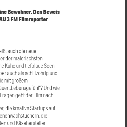
seine Bewohner. Den Beweis
NAU 3 FM Filmreporter
eißt auch die neue
ner der malerischsten
ne Kühe und tiefblaue Seen.
er auch als schlitzohrig und
die mit großem
lgäuer „Lebensgefühl“? Und wie
Fragen geht der Film nach.
r, die kreative Startups auf
 Bienenwachstüchern, die
rten und Käsehersteller