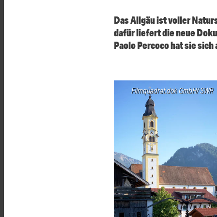
Das Allgäu ist voller Nat
dafür liefert die neue Do
Paolo Percoco hat sie sich
Filmquadrat.dok GmbH/ SWR