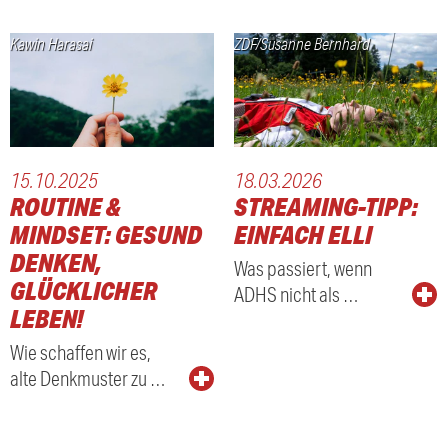
Kawin Harasai
ZDF/Susanne Bernhard
15.10.2025
18.03.2026
ROUTINE &
STREAMING-TIPP:
MINDSET: GESUND
EINFACH ELLI
DENKEN,
Was passiert, wenn
GLÜCKLICHER
ADHS nicht als …
LEBEN!
Wie schaffen wir es,
alte Denkmuster zu …