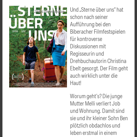
Und „Sterne über uns“ hat
2Pilots Filmproduction
schon nach seiner
Aufführung bei den
Biberacher Filmfestspielen
für kontroverse
Diskussionen mit
Regisseurin und
Drehbuchautorin Christina
Ebelt gesorgt. Der Film geht
auch wirklich unter die
Haut!
Worum geht’s? Die junge
Mutter Melli verliert Job
und Wohnung. Damit sind
sie und ihr kleiner Sohn Ben
plötzlich obdachlos und
leben erstmal in einem