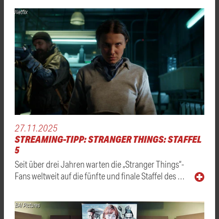
Netflix
27.11.2025
STREAMING-TIPP: STRANGER THINGS: STAFFEL
5
Seit über drei Jahren warten die „Stranger Things“-
Fans weltweit auf die fünfte und finale Staffel des …
BAI Pictures