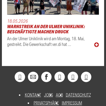
18.05.2026
WARNSTREIK AN DER ULMER UNIKLINIK:
BESCHÄFTIGTE MACHEN DRUCK
An der Ulmer Uniklinik wird am Montag, 18. Mai,
gestreikt. Die Gewerkschaft ver.di hat …
KONTAKT
JOBS
AGB
DATENSCHUTZ
PRIVATSPHÄRE
IMPRESSUM