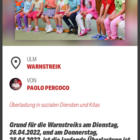
ULM
WARNSTREIK
VON
PAOLO PERCOCO
Überlastung in sozialen Diensten und Kitas
Grund für die Warnstreiks am Dienstag,
26.04.2022, und am Donnerstag,
28.04.2022, ist die laufende Überlastung ist