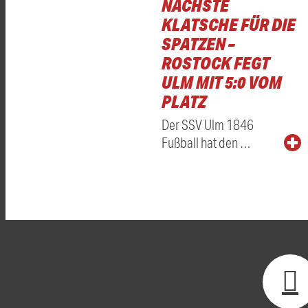
NÄCHSTE
KLATSCHE FÜR DIE
SPATZEN –
ROSTOCK FEGT
ULM MIT 5:0 VOM
PLATZ
Der SSV Ulm 1846
Fußball hat den …