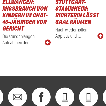
ELLWANGEN:
STUTTGART-
MISSBRAUCH VON
STAMMHEIM:
KINDERN IM CHAT-
RICHTERIN LÄSST
46-JÄHRIGER VOR
SAAL RÄUMEN
GERICHT
Nach wiederholtem
Applaus und …
Die stundenlangen
Aufnahmen der …