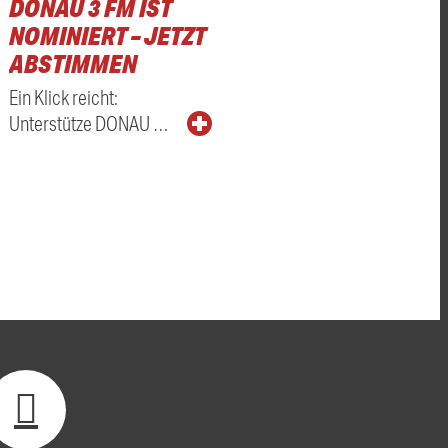
DONAU 3 FM IST
NOMINIERT – JETZT
ABSTIMMEN
Ein Klick reicht:
Unterstütze DONAU …