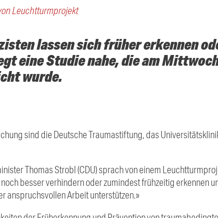
 von Leuchtturmprojekt
zisten lassen sich früher erkennen od
legt eine Studie nahe, die am Mittwoc
icht wurde.
uchung sind die Deutsche Traumastiftung, das Universitätskli
ister Thomas Strobl (CDU) sprach von einem Leuchtturmproje
och besser verhindern oder zumindest frühzeitig erkennen un
rer anspruchsvollen Arbeit unterstützen.»
chkeiten der Früherkennung und Prävention von traumabedingt