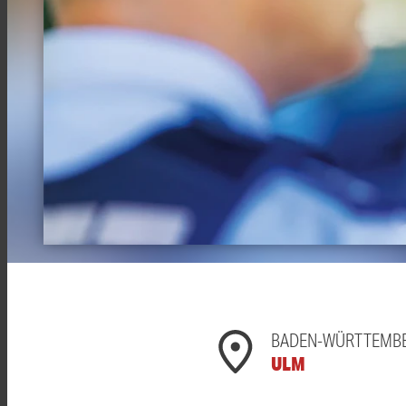
BADEN-WÜRTTEMB
ULM