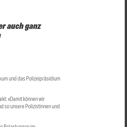
er auch ganz
h
nikum und das Polizeipräsidium
kt: «Damit können wir
d so unsere Polizistinnen und
en Belastungen im