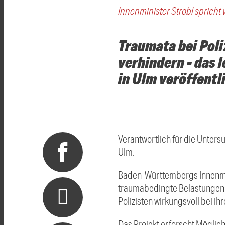
Innenminister Strobl spricht
Traumata bei Poli
verhindern - das 
in Ulm veröffentl
Verantwortlich für die Unters
Ulm
.
Baden-Württembergs Innenmin
traumabedingte Belastungen n
Polizisten wirkungsvoll bei ih
Das Projekt erforscht Mögli