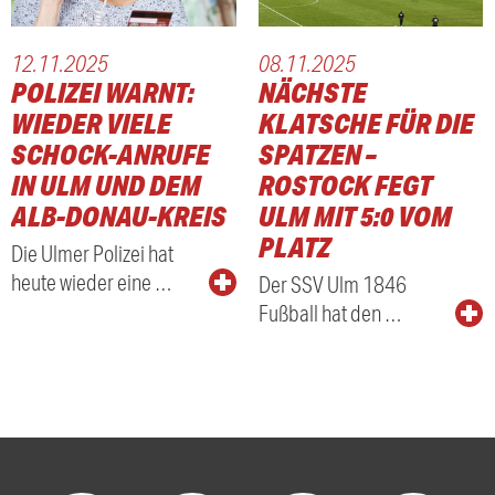
12.11.2025
08.11.2025
POLIZEI WARNT:
NÄCHSTE
WIEDER VIELE
KLATSCHE FÜR DIE
SCHOCK-ANRUFE
SPATZEN –
IN ULM UND DEM
ROSTOCK FEGT
ALB-DONAU-KREIS
ULM MIT 5:0 VOM
PLATZ
Die Ulmer Polizei hat
heute wieder eine …
Der SSV Ulm 1846
Fußball hat den …