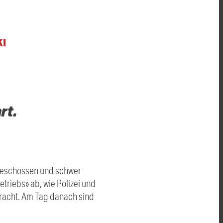
KI
rt.
geschossen und schwer
triebs» ab, wie Polizei und
racht. Am Tag danach sind