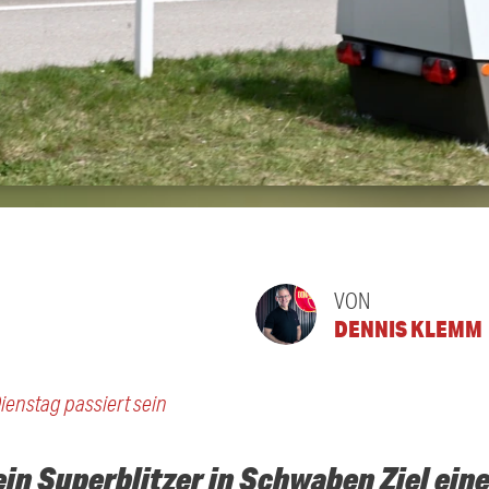
VON
DENNIS KLEMM
ienstag passiert sein
ein Superblitzer in Schwaben Ziel eine