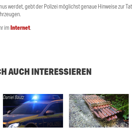
s werdet, gebt der Polizei möglichst genaue Hinweise zur Tatz
ahrzeugen.
Internet
hr im
.
CH AUCH INTERESSIEREN
Daniel Bautz
Polizeipräsidium Ulm