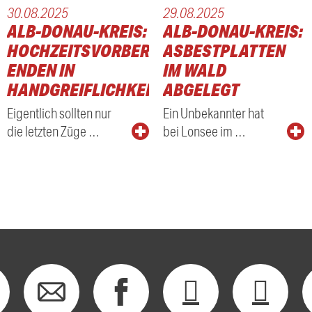
30.08.2025
29.08.2025
ALB-DONAU-KREIS:
ALB-DONAU-KREIS:
HOCHZEITSVORBEREITEN
ASBESTPLATTEN
ENDEN IN
IM WALD
HANDGREIFLICHKEITEN
ABGELEGT
Eigentlich sollten nur
Ein Unbekannter hat
die letzten Züge …
bei Lonsee im …