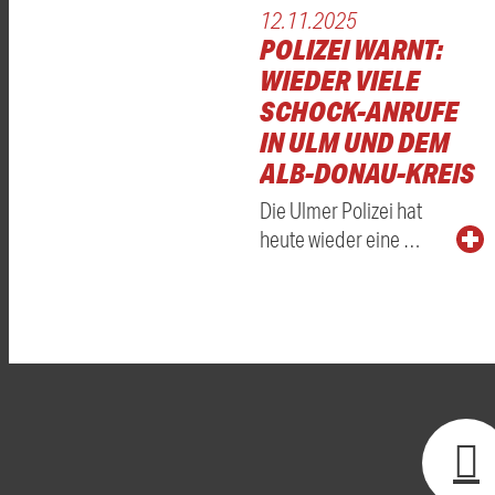
12.11.2025
POLIZEI WARNT:
WIEDER VIELE
SCHOCK-ANRUFE
IN ULM UND DEM
ALB-DONAU-KREIS
Die Ulmer Polizei hat
heute wieder eine …