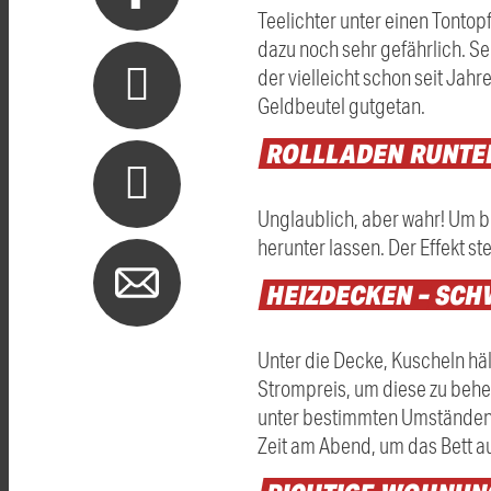
Teelichter unter einen Tontopf
dazu noch sehr gefährlich. Se
der vielleicht schon seit Jah
Geldbeutel gutgetan.
ROLLLADEN
RUNTER
Unglaublich, aber wahr! Um b
herunter lassen. Der Effekt s
HEIZDECKEN
–
SCH
Unter die Decke, Kuscheln häl
Strompreis, um diese zu beheiz
unter bestimmten Umständen ei
Zeit am Abend, um das Bett a