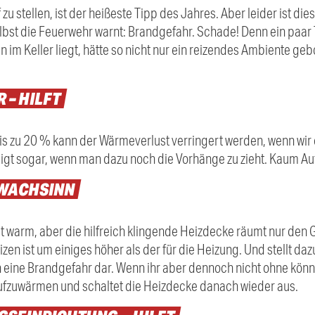
 zu stellen, ist der heißeste Tipp des Jahres. Aber leider ist d
lbst die Feuerwehr warnt: Brandgefahr. Schade! Denn ein paar 
ren im Keller liegt, hätte so nicht nur ein reizendes Ambiente 
 – HILFT
is zu 20 % kann der Wärmeverlust verringert werden, wenn wir 
teigt sogar, wenn man dazu noch die Vorhänge zu zieht. Kaum A
WACHSINN
t warm, aber die hilfreich klingende Heizdecke räumt nur den G
en ist um einiges höher als der für die Heizung. Und stellt dazu
ne Brandgefahr dar. Wenn ihr aber dennoch nicht ohne könnt, n
ufzuwärmen und schaltet die Heizdecke danach wieder aus.