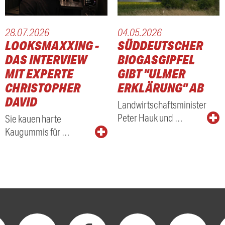
28.07.2026
04.05.2026
LOOKSMAXXING -
SÜDDEUTSCHER
DAS INTERVIEW
BIOGASGIPFEL
MIT EXPERTE
GIBT "ULMER
CHRISTOPHER
ERKLÄRUNG" AB
DAVID
Landwirtschaftsminister
Peter Hauk und …
Sie kauen harte
Kaugummis für …