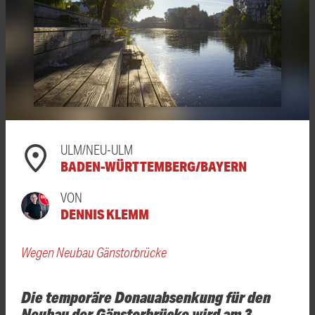
ULM/NEU-ULM
BADEN-WÜRTTEMBERG/BAYERN
VON
DENNIS KLEMM
Wegen Neubau Gänstorbrücke
Die temporäre Donauabsenkung für den
Neubau der Gänstorbrücke wird am 3.