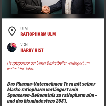
ULM
RATIOPHARM ULM
VON
HARRY KIST
Hauptsponsor der Ulmer Basketballer verlängert um
weiter fünf Jahre
Das Pharma-Unternehmen Teva mit seiner
Marke ratiopharm verlängert sein
Sponsoren-Bekenntnis zu ratiopharm ulm –
und das bis mindestens 2031.