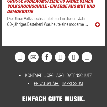
GROSSE JUBILÄUMSFEIER: 80 JAHRE ULMER V
OLKSHOCHSCHULE - EIN ERBE AUS MUT UND D
EMOKRATIE
Die Ulmer Volkshochschule feiert in diesem Jahr ihr
80-jähriges Bestehen! Was heute eine moderne …
KONTAKT
JOBS
AGB
DATENSCHUTZ
PRIVATSPHÄRE
IMPRESSUM