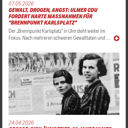
07.05.2026
GEWALT, DROGEN, ANGST: ULMER CDU
FORDERT HARTE MASSNAHMEN FÜR "
BRENNPUNKT KARLSPLATZ"
Der „Brennpunkt Karlsplatz“ in Ulm steht weiter im
Fokus. Nach mehreren schweren Gewalttaten und …
Weiße Rose Stiftung München
24.04.2026