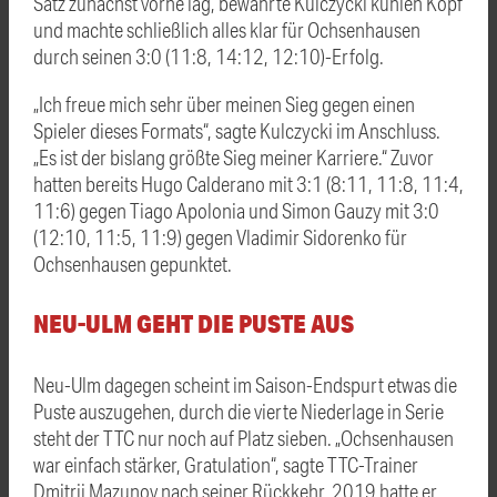
Satz zunächst vorne lag, bewahrte Kulczycki kühlen Kopf
und machte schließlich alles klar für Ochsenhausen
durch seinen 3:0 (11:8, 14:12, 12:10)-Erfolg.
„Ich freue mich sehr über meinen Sieg gegen einen
Spieler dieses Formats“, sagte Kulczycki im Anschluss.
„Es ist der bislang größte Sieg meiner Karriere.“ Zuvor
hatten bereits Hugo Calderano mit 3:1 (8:11, 11:8, 11:4,
11:6) gegen Tiago Apolonia und Simon Gauzy mit 3:0
(12:10, 11:5, 11:9) gegen Vladimir Sidorenko für
Ochsenhausen gepunktet.
NEU-ULM GEHT DIE PUSTE AUS
Neu-Ulm dagegen scheint im Saison-Endspurt etwas die
Puste auszugehen, durch die vierte Niederlage in Serie
steht der TTC nur noch auf Platz sieben. „Ochsenhausen
war einfach stärker, Gratulation“, sagte TTC-Trainer
Dmitrij Mazunov nach seiner Rückkehr. 2019 hatte er