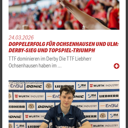
24.03.2026
DOPPELERFOLG FÜR OCHSENHAUSEN UND ULM:
DERBY-SIEG UND TOPSPIEL-TRIUMPH
TTF dominieren im Derby Die TTF Liebherr
Ochsenhausen haben im …
TTF Liebherr Ochsenhausen