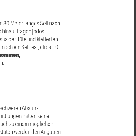
n 80 Meter langes Seil nach
s hinauf tragen jedes
aus der Tüte und kletterten
 noch ein Seilrest, circa 10
enommen,
n.
enschweren Absturz,
mittlungen hätten keine
 Auch zu einem möglichen
tiktüten werden den Angaben