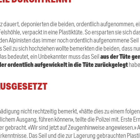
tz dauert, deponierten die beiden, ordentlich aufgenommen, ei
Felshöhle, verpackt in eine Plastiktüte. So ersparten sie sich da
iden Alpinisten das immer noch ordentlich aufgenommene Seil 
as Seil zu sich hochziehen wollte bemerkten die beiden, dass nur
aus der Tüte g
Das bedeutet, ein Unbekannter muss das Seil
r ordentlich aufgewickelt in die Tüte zurückgelegt
habe
AUSGESETZT
hädigung nicht rechtzeitig bemerkt, «hätte dies zu einem folg
ichem Ausgang, führen können», teilte die Polizei mit. Erste Er
ter gebracht. «Wir sind jetzt auf Zeugenhinweise angewiesen.»
Erkenntnisse. Das Seil und die zur Lagerung gebrauchten Plas