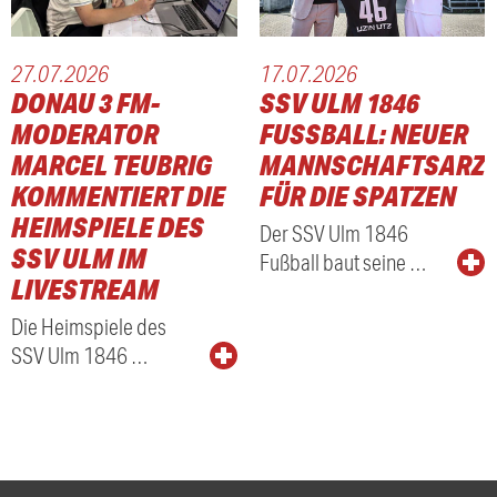
27.07.2026
17.07.2026
DONAU 3 FM-
SSV ULM 1846
MODERATOR
FUSSBALL: NEUER M
MARCEL TEUBRIG
ANNSCHAFTSARZT 
KOMMENTIERT DIE
ÜR DIE SPATZEN
HEIMSPIELE DES
Der SSV Ulm 1846
SSV ULM IM
Fußball baut seine …
LIVESTREAM
Die Heimspiele des
SSV Ulm 1846 …