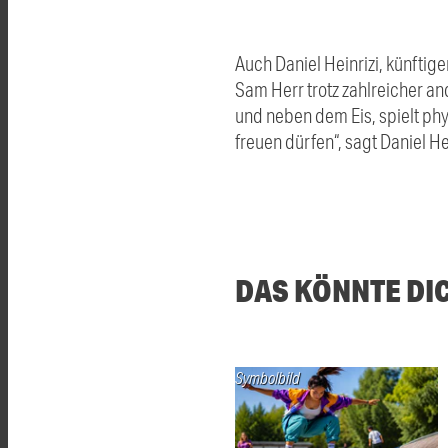
Auch Daniel Heinrizi, künftig
Sam Herr trotz zahlreicher an
und neben dem Eis, spielt phys
freuen dürfen“, sagt Daniel Hei
DAS KÖNNTE DI
Symbolbild