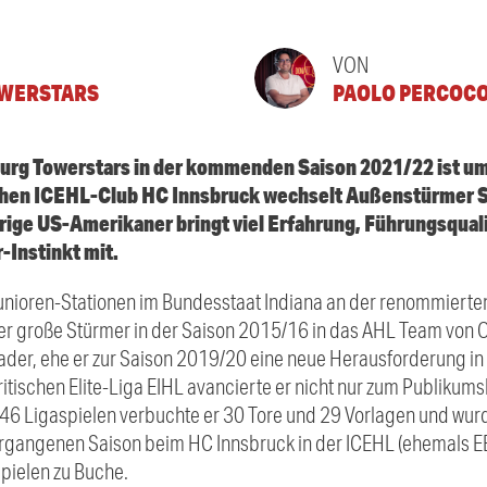
VON
WERSTARS
PAOLO PERCOC
urg Towerstars in der kommenden Saison 2021/22 ist um 
schen ICEHL-Club HC Innsbruck wechselt Außenstürmer 
ige US-Amerikaner bringt viel Erfahrung, Führungsqualit
-Instinkt mit.
unioren-Stationen im Bundesstaat Indiana an der renommierten
ter große Stürmer in der Saison 2015/16 in das AHL Team von O
 Kader, ehe er zur Saison 2019/20 eine neue Herausforderung i
itischen Elite-Liga EIHL avancierte er nicht nur zum Publikums
en 46 Ligaspielen verbuchte er 30 Tore und 29 Vorlagen und wur
vergangenen Saison beim HC Innsbruck in der ICEHL (ehemals E
spielen zu Buche.