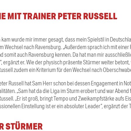
E MIT TRAINER PETER RUSSELL
 kam wurde mir immer gesagt, dass mein Spielstil in Deutschla
em Wechsel nach Ravensburg. „Außerdem sprach ich mit einer R
nd somit auch Ravensburg kennen. Da hat man mir ausschließlic
, ergänzt er. Wie der physisch präsente Stürmer weiter betont,
Russell zudem ein Kriterium für den Wechsel nach Oberschwab
ter Russell hat Sam Herr schon bei dessen Engagement in No
litäten. „Sam hat da die Liga im Sturm erobert und war Abend 
ussell. „Er ist groß, bringt Tempo und Zweikampfstärke aufs Ei
sionellen Einstellung ist er ein absoluter Leader“, ergänzt der T
R STÜRMER