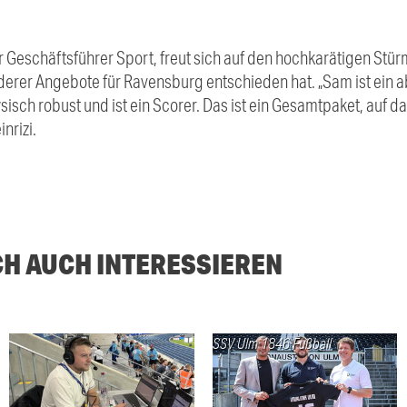
er Geschäftsführer Sport, freut sich auf den hochkarätigen Stü
derer Angebote für Ravensburg entschieden hat. „Sam ist ein a
isch robust und ist ein Scorer. Das ist ein Gesamtpaket, auf da
nrizi.
CH AUCH INTERESSIEREN
SSV Ulm 1846 Fußball