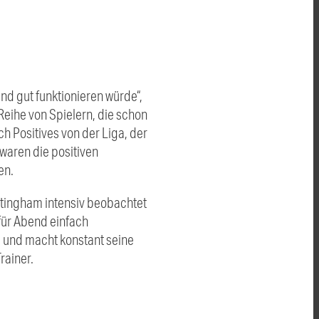
nd gut funktionieren würde“,
eihe von Spielern, die schon
h Positives von der Liga, der
 waren die positiven
en.
ttingham intensiv beobachtet
für Abend einfach
s und macht konstant seine
rainer.