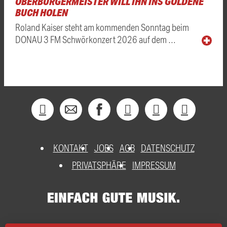
OBERBÜRGERMEISTER WILL IHN INS GOLDENE
BUCH HOLEN
Roland Kaiser steht am kommenden Sonntag beim
DONAU 3 FM Schwörkonzert 2026 auf dem …
KONTAKT
JOBS
AGB
DATENSCHUTZ
PRIVATSPHÄRE
IMPRESSUM