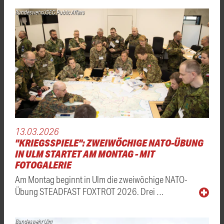
Bundeswehr/JSEC Public Affairs
13.03.2026
"KRIEGSSPIELE": ZWEIWÖCHIGE NATO-ÜBUNG
IN ULM STARTET AM MONTAG - MIT
FOTOGALERIE
Am Montag beginnt in Ulm die zweiwöchige NATO-
Übung STEADFAST FOXTROT 2026. Drei …
Bundeswehr Ulm