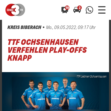
10
2
KREIS BIBERACH
Mo., 09.05.2022, 09:17 Uhr
0800 0 490 400
arrow_forward
arrow_forward
ALLE ANZEIGEN
ALLE ANZEIGEN
TTF OCHSENHAUSEN
01520 242 3333
Hast du auch einen Blitzer oder eine Verkehrsbehinderung
Hast du auch einen Blitzer oder eine Verkehrsbehinderung
VERFEHLEN PLAY-OFFS
0800 0 490 400
0800 0 490 400
gesehen? Ganz einfach melden - kostenlos unter
gesehen? Ganz einfach melden - kostenlos unter
KNAPP
WhatsApp 01520 242 3333
WhatsApp 01520 242 3333
oder per
oder per
TTF Liebherr Ochsenhausen