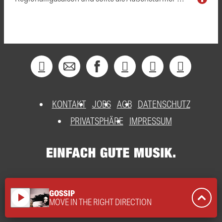
KONTAKT
JOBS
AGB
DATENSCHUTZ
PRIVATSPHÄRE
IMPRESSUM
GOSSIP
play_arrow
MOVE IN THE RIGHT DIRECTION