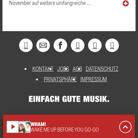
November auf weitere umfangreiche …
KONTAKT
JOBS
AGB
DATENSCHUTZ
PRIVATSPHÄRE
IMPRESSUM
WHAM!
play_arrow
WAKE ME UP BEFORE YOU GO-GO