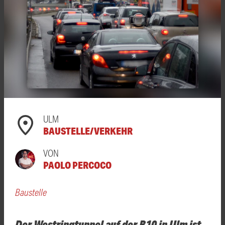
ULM
BAUSTELLE/VERKEHR
VON
PAOLO PERCOCO
Baustelle
Der Westringtunnel auf der B10 in Ulm ist