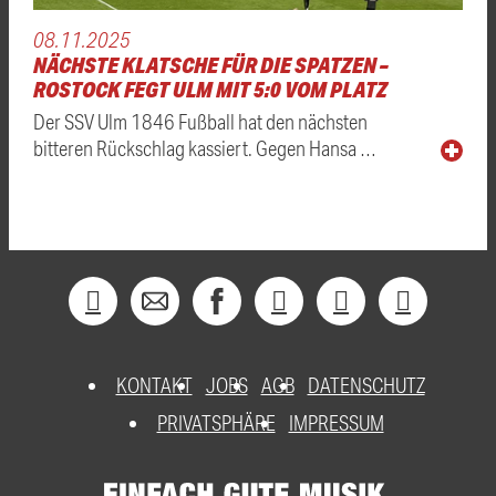
08.11.2025
NÄCHSTE KLATSCHE FÜR DIE SPATZEN –
ROSTOCK FEGT ULM MIT 5:0 VOM PLATZ
Der SSV Ulm 1846 Fußball hat den nächsten
bitteren Rückschlag kassiert. Gegen Hansa …
KONTAKT
JOBS
AGB
DATENSCHUTZ
PRIVATSPHÄRE
IMPRESSUM