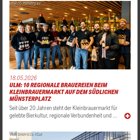
ulmer city marketing e.V.
18.05.2026
ULM: 10 REGIONALE BRAUEREIEN BEIM
KLEINBRAUERMARKT AUF DEM SÜDLICHEN
MÜNSTERPLATZ
Seit über 20 Jahren steht der Kleinbrauermarkt für
gelebte Bierkultur, regionale Verbundenheit und …
Voith GmbH & Co. KGaA