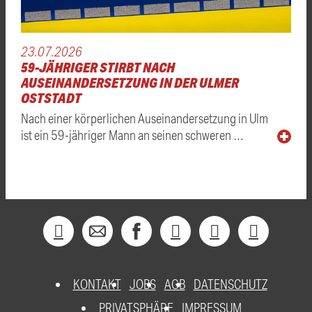
23.07.2026
59-JÄHRIGER STIRBT NACH
AUSEINANDERSETZUNG IN DER ULMER
OSTSTADT
Nach einer körperlichen Auseinandersetzung in Ulm
ist ein 59-jähriger Mann an seinen schweren …
KONTAKT
JOBS
AGB
DATENSCHUTZ
PRIVATSPHÄRE
IMPRESSUM