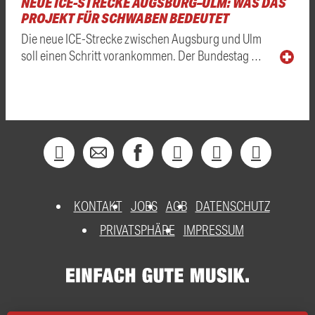
NEUE ICE-STRECKE AUGSBURG–ULM: WAS DAS
PROJEKT FÜR SCHWABEN BEDEUTET
Die neue ICE-Strecke zwischen Augsburg und Ulm
soll einen Schritt vorankommen. Der Bundestag …
KONTAKT
JOBS
AGB
DATENSCHUTZ
PRIVATSPHÄRE
IMPRESSUM