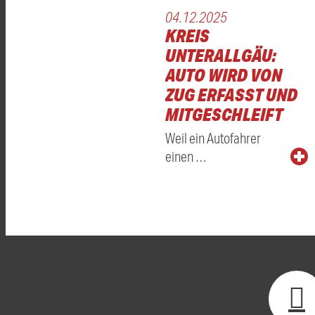
04.12.2025
KREIS
UNTERALLGÄU:
AUTO WIRD VON
ZUG ERFASST UND
MITGESCHLEIFT
Weil ein Autofahrer
einen …