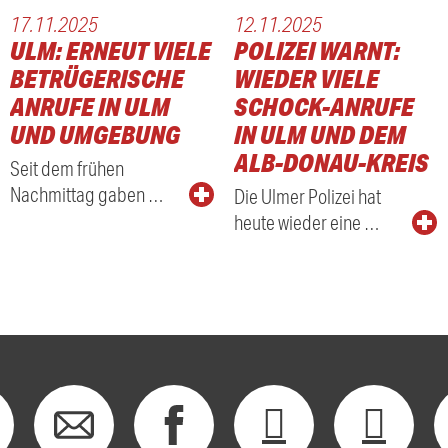
17.11.2025
12.11.2025
ULM: ERNEUT VIELE
POLIZEI WARNT:
BETRÜGERISCHE
WIEDER VIELE
ANRUFE IN ULM
SCHOCK-ANRUFE
UND UMGEBUNG
IN ULM UND DEM
ALB-DONAU-KREIS
Seit dem frühen
Nachmittag gaben …
Die Ulmer Polizei hat
heute wieder eine …