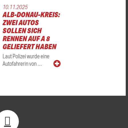
10.11.2025
ALB-DONAU-KREIS:
ZWEI AUTOS
SOLLEN SICH
RENNEN AUF A 8
GELIEFERT HABEN
Laut Polizei wurde eine
Autofahrerin von …