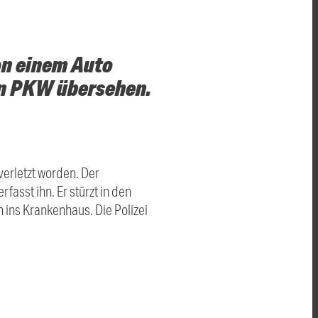
on einem Auto
nen PKW übersehen.
erletzt worden. Der
asst ihn. Er stürzt in den
n ins Krankenhaus. Die Polizei