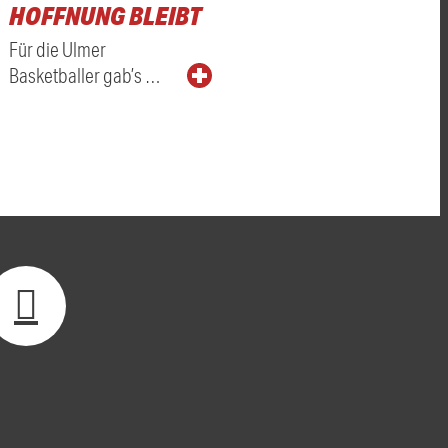
HOFFNUNG BLEIBT
Für die Ulmer
Basketballer gab’s …