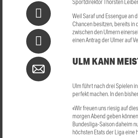
Sportdirektor Thorsten Leibe
Weil Saraf und Essengue an d
Chancen besitzen, bereits in 
zwischen den Ulmern einersei
einen Antrag der Ulmer auf Ve
ULM KANN MEI
Ulm führt nach drei Spielen i
perfekt machen. In den bishe
«Wir freuen uns riesig auf die
morgen Abend geben können»,
Bundesliga-Saison daheim nur 
höchsten Etats der Liga eine