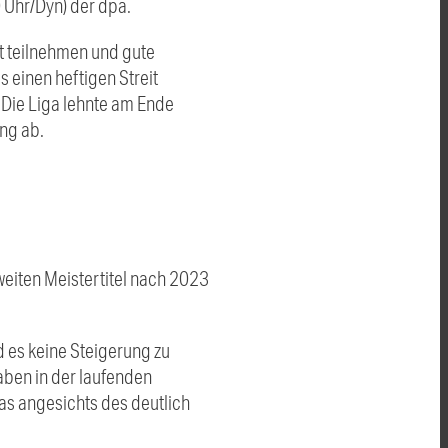
 Uhr/Dyn) der dpa.
t teilnehmen und gute
 einen heftigen Streit
Die Liga lehnte am Ende
ung ab.
zweiten Meistertitel nach 2023
rd es keine Steigerung zu
ben in der laufenden
was angesichts des deutlich