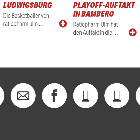
LUDWIGSBURG
PLAYOFF-AUFTAKT
IN BAMBERG
Die Basketballer von
ratiopharm ulm …
Ratiopharm Ulm hat
den Auftakt in die …