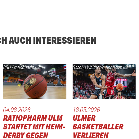
CH AUCH INTERESSIEREN
BBU / ratiopharm ulm
Sascha Walther/ratiopharm ulm
04.08.2026
18.05.2026
RATIOPHARM ULM
ULMER
STARTET MIT HEIM-
BASKETBALLER
DERBY GEGEN
VERLIEREN