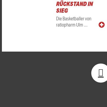
RÜCKSTAND IN
SIEG
Die Basketballer von
ratiopharm Ulm …