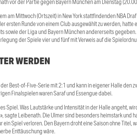
nath vor der Partie gegen Bayern München am Dienstag (20.00
em am Mittwoch (Ortszeit) in New York stattfindenden NBA Draf
der ersten Runde von einem Club ausgewählt zu werden, hatte es
ts sowie der Liga und Bayern München andererseits gegeben. 
rlegung der Spiele vier und fünf mit Verweis auf die Spielordn
STER WERDEN
n der Best-of-Five-Serie mit 2:1 und kann in eigener Halle den 
rigen Finalspielen waren Saraf und Essengue dabei.
ses Spiel. Was Lautstärke und Intensität in der Halle angeht, wi
 sagte Leibenath. Die Ulmer sind besonders heimstark und ha
ein Spiel verloren. Den Bayern droht eine Saison ohne Titel, 
 herbe Enttäuschung wäre.