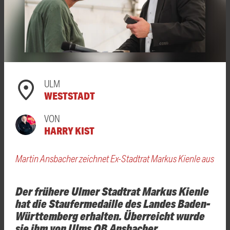
ULM
WESTSTADT
VON
HARRY KIST
Martin Ansbacher zeichnet Ex-Stadtrat Markus Kienle aus
Der frühere Ulmer Stadtrat Markus Kienle
hat die Staufermedaille des Landes Baden-
Württemberg erhalten. Überreicht wurde
sie ihm von Ulms OB Ansbacher.