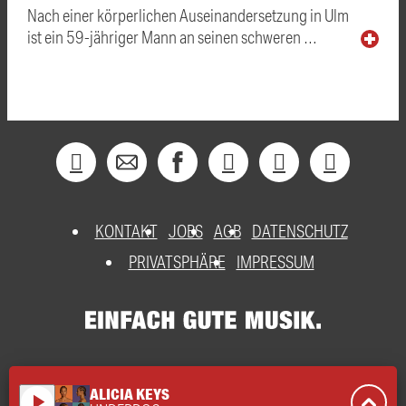
Nach einer körperlichen Auseinandersetzung in Ulm
ist ein 59-jähriger Mann an seinen schweren …
KONTAKT
JOBS
AGB
DATENSCHUTZ
PRIVATSPHÄRE
IMPRESSUM
ALICIA KEYS
play_arrow