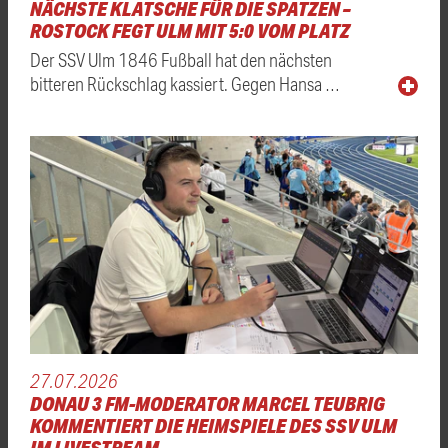
NÄCHSTE KLATSCHE FÜR DIE SPATZEN –
ROSTOCK FEGT ULM MIT 5:0 VOM PLATZ
Der SSV Ulm 1846 Fußball hat den nächsten
bitteren Rückschlag kassiert. Gegen Hansa …
27.07.2026
DONAU 3 FM-MODERATOR MARCEL TEUBRIG
KOMMENTIERT DIE HEIMSPIELE DES SSV ULM
IM LIVESTREAM