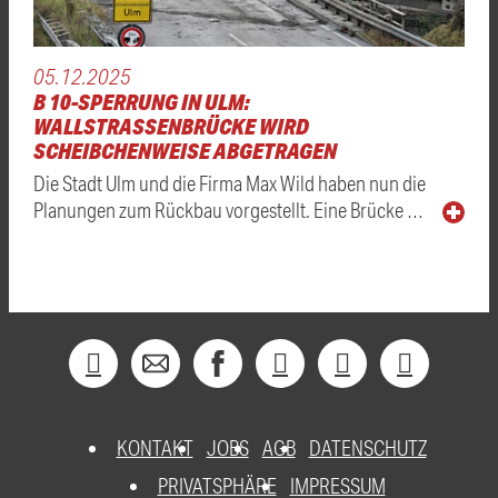
05.12.2025
B 10-SPERRUNG IN ULM:
WALLSTRASSENBRÜCKE WIRD S
CHEIBCHENWEISE ABGETRAGEN
Die Stadt Ulm und die Firma Max Wild haben nun die
Planungen zum Rückbau vorgestellt. Eine Brücke …
KONTAKT
JOBS
AGB
DATENSCHUTZ
PRIVATSPHÄRE
IMPRESSUM