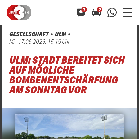
7
2
GESELLSCHAFT
ULM
0800 0 490 400
Mi., 17.06.2026, 15:19 Uhr
arrow_forward
arrow_forward
ALLE ANZEIGEN
ALLE ANZEIGEN
01520 242 3333
ULM: STADT BEREITET SICH
Hast du auch einen Blitzer oder eine Verkehrsbehinderung
Hast du auch einen Blitzer oder eine Verkehrsbehinderung
0800 0 490 400
0800 0 490 400
gesehen? Ganz einfach melden - kostenlos unter
gesehen? Ganz einfach melden - kostenlos unter
AUF MÖGLICHE
WhatsApp 01520 242 3333
WhatsApp 01520 242 3333
oder per
oder per
BOMBENENTSCHÄRFUNG
AM SONNTAG VOR