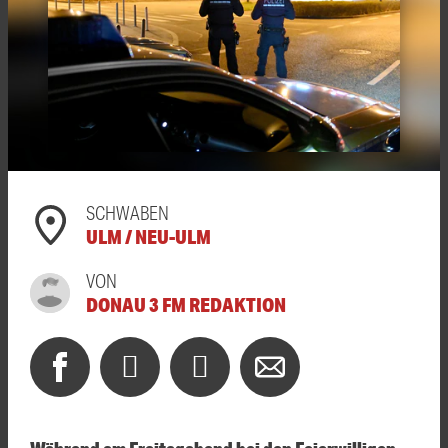
SCHWABEN
ULM / NEU-ULM
VON
DONAU 3 FM REDAKTION