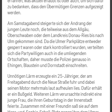
erfahren, was aktuell erlaubt ist oder auch, um sich dafür
zu bedanken, dass den Übermütigen Grenzen aufgezeigt
werden.
Am Samstagabend steigerte sich der Andrang der
jungen Leute noch, die teilweise aus dem Allgäu,
Oberschwaben oder dem Landkreis Donau-Ries bis nach
Ulm gekommen sind. Da die Ulmer Parkplätze entweder
gesperrt waren oder stark kontrolliert wurden, verteilten
sich die Partywilligen auch in die umliegenden
Ortschaften, daher musste die Polizei genauso in
Ehingen, Blaustein und Dornstadt einschreiten.
Unnötigen Lärm erzeugte ein 25-Jähriger, der am
Freitagabend durch die Neue Straße fuhr und dabei
seinen Motor mehrmals laut aufheulen lies. Dafür erhält
er ein Bußgeld. Weiteren Lärm verursachte indirekt eine
junge Frau, die ihren Geburtstag in der Innenstadt
feierte. Zusammen mit einer Freundin saß sie auf dem
Hans-und-Sophie-Scholl-Platz gegenüber dem Ulmer