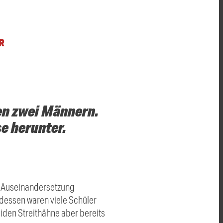
R
hen zwei Männern.
se herunter.
r Auseinandersetzung
dessen waren viele Schüler
eiden Streithähne aber bereits