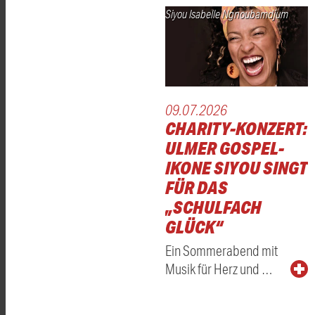
Siyou Isabelle Ngnoubamdjum
09.07.2026
CHARITY-KONZERT:
ULMER GOSPEL-
IKONE SIYOU SINGT
FÜR DAS
„SCHULFACH
GLÜCK“
Ein Sommerabend mit
Musik für Herz und …