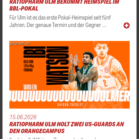
RATIOPHARM ULM BEKOMMT HEIMSPIEL IM
BBL-POKAL
Für Ulm ist es das erste Pokal-Heimspiel seit fünf
Jahren. Der genaue Termin und der Gegner …
ratiopharm ulm
15.06.2026
RATIOPHARM ULM HOLT ZWEI US-GUARDS AN
DEN ORANGECAMPUS