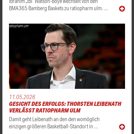
Ibrahim „Ibi“ Watson-Boye wechselt von den
BMA365 Bamberg Baskets zu ratiopharm ulm. …
ratiopharm ulm
11.05.2026
GESICHT DES ERFOLGS: THORSTEN LEIBENATH
VERLÄSST RATIOPHARM ULM
Damit geht Leibenath an den den womöglich
einzigen größeren Basketball-Standort in …