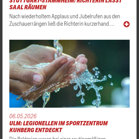
STUTTGART-STAMMHEIM: RICHTERIN LÄSST
SAAL RÄUMEN
Nach wiederholtem Applaus und Jubelrufen aus den
Zuschauerrängen ließ die Richterin kurzerhand …
06.05.2026
ULM: LEGIONELLEN IM SPORTZENTRUM
KUHBERG ENTDECKT
Die Bakterien waren bei einer routinemäßigen