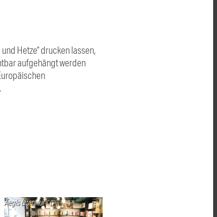
 und Hetze“ drucken lassen,
ichtbar aufgehängt werden
Europäischen
.
Aegis Literatur