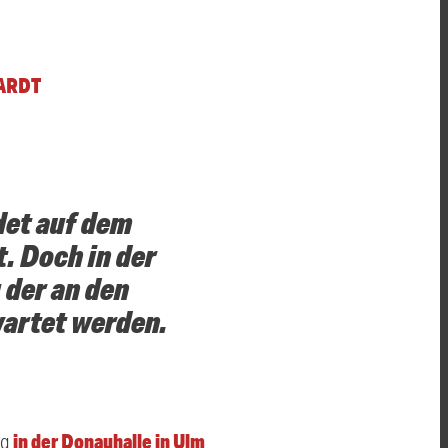
ARDT
det auf dem
. Doch in der
 der an den
artet werden.
in der Donauhalle in Ulm
ag