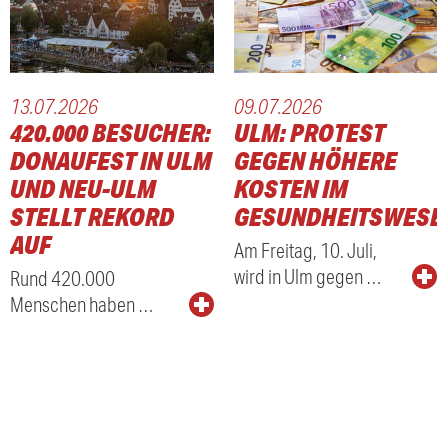
13.07.2026
09.07.2026
420.000 BESUCHER:
ULM: PROTEST
DONAUFEST IN ULM
GEGEN HÖHERE
UND NEU-ULM
KOSTEN IM
STELLT REKORD
GESUNDHEITSWESE
AUF
Am Freitag, 10. Juli,
wird in Ulm gegen …
Rund 420.000
Menschen haben …