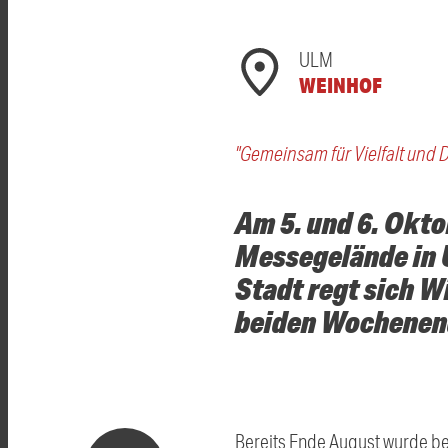
ULM
WEINHOF
"Gemeinsam für Vielfalt und 
Am 5. und 6. Okto
Messegelände in U
Stadt regt sich W
beiden Wochenend
Bereits Ende August wurde b