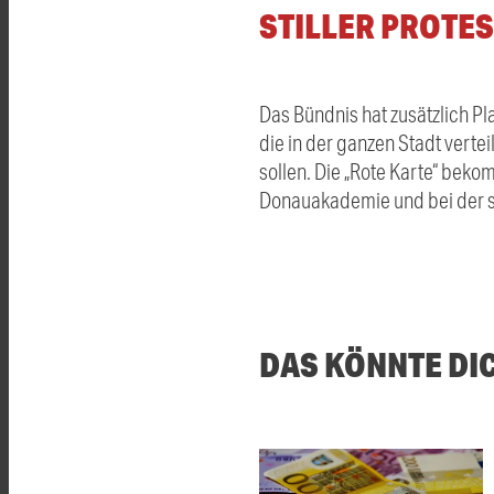
STILLER PROTE
D
as Bündnis hat
zusätzlich
Pl
die in der ganzen Stadt verte
sollen.
Die „Rote Karte“ beko
Donauakademie und bei der st
DAS KÖNNTE DI