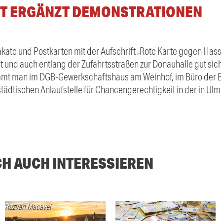
ST ERGÄNZT DEMONSTRATIONEN
akate und Postkarten mit der Aufschrift
„Rote Karte gegen Hass
ilt und auch entlang der Zufahrtsstraßen zur Donauhalle gut s
mmt man im DGB-Gewerkschaftshaus am Weinhof, im Büro der 
ädtischen Anlaufstelle für Chancengerechtigkeit in der in Ulm
CH AUCH INTERESSIEREN
Razvan Macavei