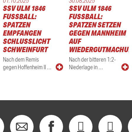
01.10.2025
30.08.2025
SSV ULM 1846
SSV ULM 1846
FUSSBALL: S
FUSSBALL: S
PATZEN E
PATZEN SETZEN G
MPFANGEN S
EGEN MANNHEIM A
CHLUSSLICHT S
UF W
CHWEINFURT
IEDERGUTMACHUN
Nach dem Remis
Nach der bitteren 1:2-
gegen Hoffenheim II …
Niederlage in …