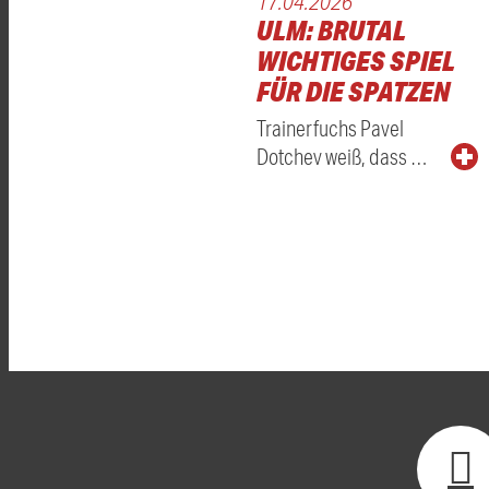
17.04.2026
ULM: BRUTAL
WICHTIGES SPIEL
FÜR DIE SPATZEN
Trainerfuchs Pavel
Dotchev weiß, dass …