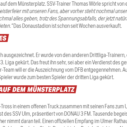
auf dem Münsterplatz. SSV-Trainer Thomas Wörle spricht von e
 Meisterfeier mit unseren Fans, aber vorher steht nochmal unse
chmal alles geben, trotz des Spannungsabfalls, der jetzt natürli
eten.“
Das Donaustadion ist schon seit Wochen ausverkauft.
ES
h ausgezeichnet. Er wurde von den anderen Drittliga-Trainern
3. Liga gekürt. Das freut ihn sehr, sei aber ein Verdienst des 
iner-Team will er die Auszeichnung vom DFB entgegennehmen. A
pieler wurde zum besten Spieler der dritten Liga gekürt.
AUF
DEM
MÜNSTERPLATZ
-Tross in einem offenen Truck zusammen mit seinen Fans zum U
st des SSV Ulm, präsentiert von DONAU 3 FM. Tausende begeis
r nimmt daran teil. Einen offiziellen Empfang im Ulmer Rathau