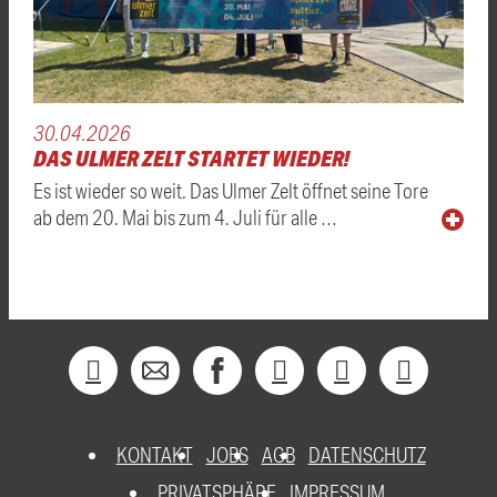
30.04.2026
DAS ULMER ZELT STARTET WIEDER!
Es ist wieder so weit. Das Ulmer Zelt öffnet seine Tore
ab dem 20. Mai bis zum 4. Juli für alle …
KONTAKT
JOBS
AGB
DATENSCHUTZ
PRIVATSPHÄRE
IMPRESSUM