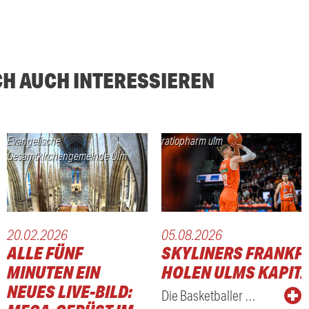
CH AUCH INTERESSIEREN
Evangelische
ratiopharm ulm
Gesamtkirchengemeinde Ulm
20.02.2026
05.08.2026
ALLE FÜNF
SKYLINERS FRANKF
MINUTEN EIN
HOLEN ULMS KAPITÄ
NEUES LIVE-BILD:
Die Basketballer …