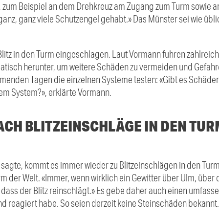
k, zum Beispiel an dem Drehkreuz am Zugang zum Turm sowie a
ganz, ganz viele Schutzengel gehabt.» Das Münster sei wie übl
itz in den Turm eingeschlagen. Laut Vormann fuhren zahlreic
atisch herunter, um weitere Schäden zu vermeiden und Gefahr
enden Tagen die einzelnen Systeme testen: «Gibt es Schäden o
em System?», erklärte Vormann.
ACH BLITZEINSCHLÄGE IN DEN TUR
sagte, kommt es immer wieder zu Blitzeinschlägen in den Turm
 der Welt. «Immer, wenn wirklich ein Gewitter über Ulm, über 
, dass der Blitz reinschlägt.» Es gebe daher auch einen umfass
reagiert habe. So seien derzeit keine Steinschäden bekannt.