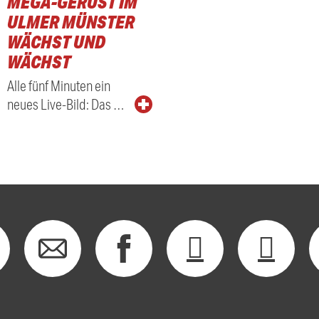
MEGA-GERÜST IM
ULMER MÜNSTER
WÄCHST UND
WÄCHST
Alle fünf Minuten ein
neues Live-Bild: Das …