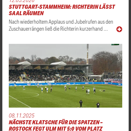
STUTTGART-STAMMHEIM: RICHTERIN LÄSST
SAAL RÄUMEN
Nach wiederholtem Applaus und Jubelrufen aus den
Zuschauerrängen ließ die Richterin kurzerhand …
08.11.2025
NÄCHSTE KLATSCHE FÜR DIE SPATZEN –
ROSTOCK FEGT ULM MIT 5:0 VOM PLATZ