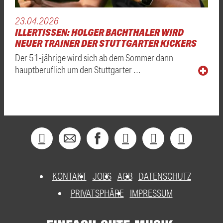
23.04.2026
ILLERTISSEN: HOLGER BACHTHALER WIRD
NEUER TRAINER DER STUTTGARTER KICKERS
Der 51-jährige wird sich ab dem Sommer dann
hauptberuflich um den Stuttgarter …
KONTAKT
JOBS
AGB
DATENSCHUTZ
PRIVATSPHÄRE
IMPRESSUM