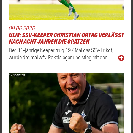
09.06.2026
ULM: SSV-KEEPER CHRISTIAN ORTAG VERLÄSST
NACH ACHT JAHREN DIE SPATZEN
Der 31-jährige Keeper trug 197 Mal das SSV-Trikot,
wurde dreimal wfv-Pokalsieger und stieg mit den …
FV Illertissen